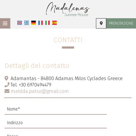
≡
PRENOTAZIONE
HOME
CONTATTI
POSIZIONE
ALLOGGIO
Dettagli del contatto
STRUTTURE
Adamantas - 84800 Adamas Milos Cyclades Greece
GALLERIA FOTOGRAFICA
Tel.
+30 6970494479
matilda.patso@gmail.com
RICHIESTA
CONTATTI